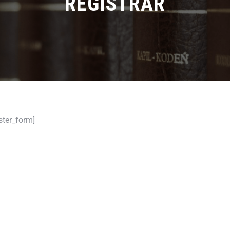
REGISTRAR
ister_form]