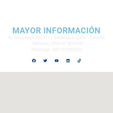
MAYOR INFORMACIÓN
Av. Amazonas N37-271 y Villalengua. Quito – Ecuador
Teléfonos: (593) 02 3829900
Whatsapp: +593 979492022