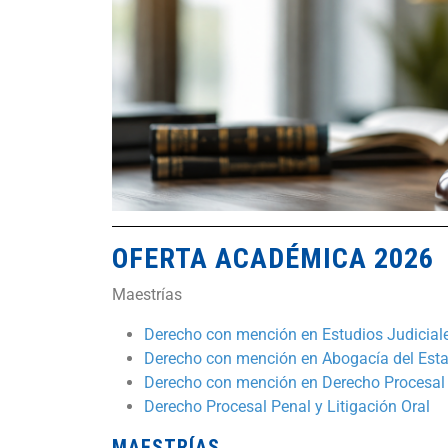
OFERTA ACADÉMICA 2026
Maestrías
Derecho con mención en Estudios Judicial
Derecho con mención en Abogacía del Est
Derecho con mención en Derecho Procesal A
Derecho Procesal Penal y Litigación Oral
MAESTRÍAS