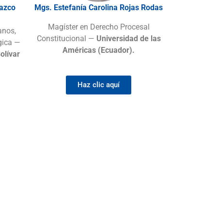
razco
Mgs. Estefanía Carolina Rojas Rodas
Magíster en Derecho Procesal
anos,
Constitucional —
Universidad de las
gica —
Américas (Ecuador).
olívar
Haz clic aquí