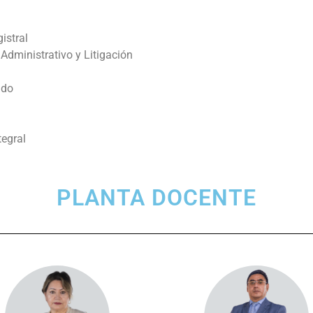
istral
dministrativo y Litigación
ado
tegral
PLANTA DOCENTE