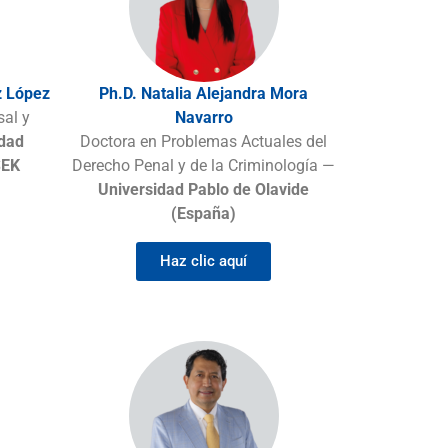
z López
Ph.D. Natalia Alejandra Mora
al y
Navarro
idad
Doctora en Problemas Actuales del
SEK
Derecho Penal y de la Criminología —
Universidad Pablo de Olavide
(España)
Haz clic aquí