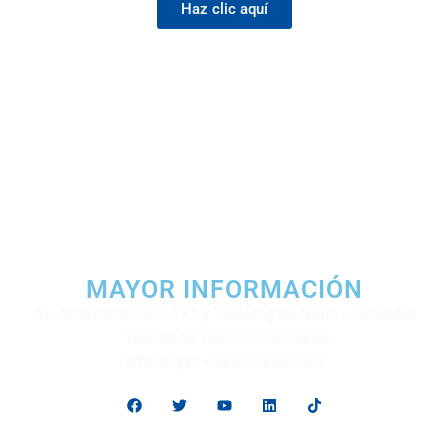
Haz clic aquí
MAYOR INFORMACIÓN
Av. Amazonas N37-271 y Villalengua. Quito – Ecuador
Teléfonos: (593) 02 3829900
Whatsapp: +593 979492022