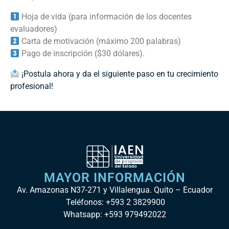
Hoja de vida (para información de los docentes
evaluadores)
Carta de motivación (máximo 200 palabras)
Pago de inscripción ($30 dólares).
¡Postula ahora y da el siguiente paso en tu crecimiento
profesional!
MAYOR INFORMACIÓN
Av. Amazonas N37-271 y Villalengua. Quito – Ecuador
Teléfonos: +593 2 3829900
Whatsapp: +593 979492022