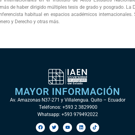
emás de haber dirigido múltiples tesis de grado y posgrado. La 
erencista habitual en espacios académicos internacionales.
nero y Derecho y otras más.
MAYOR INFORMACIÓN
Av. Amazonas N37-271 y Villalengua. Quito – Ecuador
Teléfonos: +593 2 3829900
Whatsapp: +593 979492022