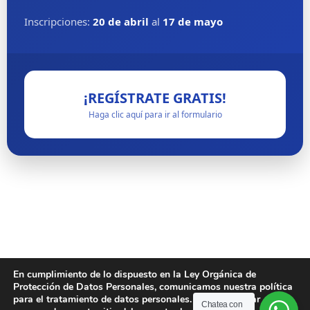
Inscripciones:
20 de abril
al
17 de mayo
¡REGÍSTRATE GRATIS!
Haga clic aquí para ir al formulario
MAYOR INFORMACIÓN
En cumplimiento de lo dispuesto en la Ley Orgánica de
Protección de Datos Personales, comunicamos nuestra política
Av. Amazonas N37-271 y Villalengua. Quito – Ecuador
para el tratamiento de datos personales. Para continuar
Chatea con
Teléfonos: (593) 02 3829900