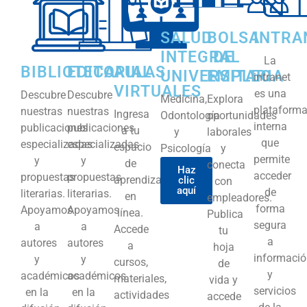
SALUD
BOLSA
INTRA
INTEGRAL
DE
La
BIBLIOTECA
EDITORIAL
AULAS
UNIVERSITARIA
EMPLEO
intranet
VIRTUALES
es una
Descubre
Descubre
Medicina,
Explora
plataform
nuestras
nuestras
Ingresa
Odontología
oportunidades
interna
publicaciones
publicaciones
a tu
y
laborales
que
especializadas
especializadas
espacio
Psicología
y
permite
y
y
de
conecta
Haz
acceder
propuestas
propuestas
aprendizaje
clic
con
aquí
de
literarias.
literarias.
en
empleadores.
forma
Apoyamos
Apoyamos
línea.
Publica
segura
a
a
Accede
tu
a
autores
autores
a
hoja
informaci
y
y
cursos,
de
y
académicos
académicos
materiales,
vida y
servicios
en la
en la
actividades
accede