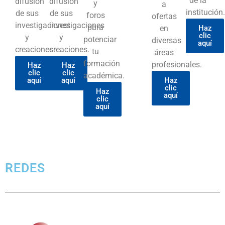
de la
difusión
difusión
y
a
institución.
de sus
de sus
foros
ofertas
investigaciones
investigaciones
para
en
Haz
clic
y
y
potenciar
diversas
aquí
creaciones.
creaciones.
tu
áreas
formación
profesionales.
Haz
Haz
clic
clic
académica.
aquí
aquí
Haz
clic
Haz
aquí
clic
aquí
REDES